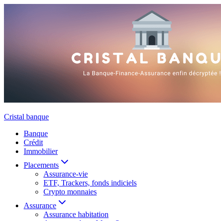
Aller
au
contenu
Cristal banque
Banque
Crédit
Immobilier
Placements
Assurance-vie
ETF, Trackers, fonds indiciels
Crypto monnaies
Assurance
Assurance habitation