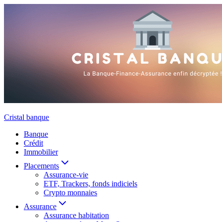
Aller
au
contenu
Cristal banque
Banque
Crédit
Immobilier
Placements
Assurance-vie
ETF, Trackers, fonds indiciels
Crypto monnaies
Assurance
Assurance habitation