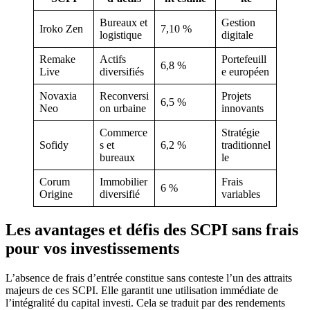
Bureaux et
Gestion
Iroko Zen
7,10 %
logistique
digitale
Remake
Actifs
Portefeuill
6,8 %
Live
diversifiés
e européen
Novaxia
Reconversi
Projets
6,5 %
Neo
on urbaine
innovants
Commerce
Stratégie
Sofidy
s et
6,2 %
traditionnel
bureaux
le
Corum
Immobilier
Frais
6 %
Origine
diversifié
variables
Les avantages et défis des SCPI sans frais
pour vos investissements
L’absence de frais d’entrée constitue sans conteste l’un des attraits
majeurs de ces SCPI. Elle garantit une utilisation immédiate de
l’intégralité du capital investi. Cela se traduit par des rendements