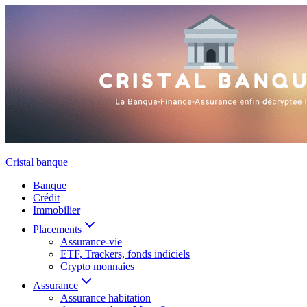
Aller
au
contenu
Cristal banque
Banque
Crédit
Immobilier
Placements
Assurance-vie
ETF, Trackers, fonds indiciels
Crypto monnaies
Assurance
Assurance habitation