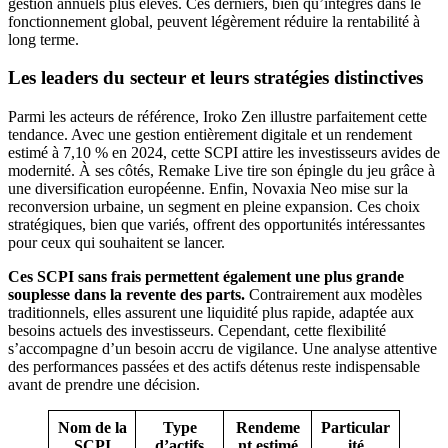
gestion annuels plus élevés. Ces derniers, bien qu’intégrés dans le
fonctionnement global, peuvent légèrement réduire la rentabilité à
long terme.
Les leaders du secteur et leurs stratégies distinctives
Parmi les acteurs de référence, Iroko Zen illustre parfaitement cette
tendance. Avec une gestion entièrement digitale et un rendement
estimé à 7,10 % en 2024, cette SCPI attire les investisseurs avides de
modernité. À ses côtés, Remake Live tire son épingle du jeu grâce à
une diversification européenne. Enfin, Novaxia Neo mise sur la
reconversion urbaine, un segment en pleine expansion. Ces choix
stratégiques, bien que variés, offrent des opportunités intéressantes
pour ceux qui souhaitent se lancer.
Ces SCPI sans frais permettent également une plus grande
souplesse dans la revente des parts.
Contrairement aux modèles
traditionnels, elles assurent une liquidité plus rapide, adaptée aux
besoins actuels des investisseurs. Cependant, cette flexibilité
s’accompagne d’un besoin accru de vigilance. Une analyse attentive
des performances passées et des actifs détenus reste indispensable
avant de prendre une décision.
Nom de la
Type
Rendeme
Particular
SCPI
d’actifs
nt estimé
ité