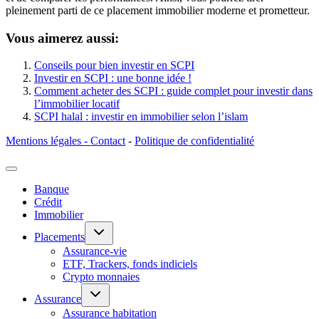
pleinement parti de ce placement immobilier moderne et prometteur.
Vous aimerez aussi:
Conseils pour bien investir en SCPI
Investir en SCPI : une bonne idée !
Comment acheter des SCPI : guide complet pour investir dans
l’immobilier locatif
SCPI halal : investir en immobilier selon l’islam
Mentions légales - Contact
-
Politique de confidentialité
Banque
Crédit
Immobilier
Ouvrir/fermer
Placements
le
menu
Assurance-vie
enfant
ETF, Trackers, fonds indiciels
Crypto monnaies
Ouvrir/fermer
Assurance
le
menu
Assurance habitation