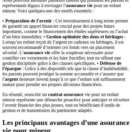
Nous pouvons identifier plusieurs raisons qui poussent les parents et
représentants légaux à envisager l’
assurance vie
pour un enfant
mineur. Voici quelques-uns des motifs essentiels :
•
Préparation de l’avenir
: Cet investissement à long terme permet
de garantir un apport financier crucial pour des projets futurs
importants, comme le financement des études supérieures ou l’achat
d’un bien immobilier. •
Gestion optimisée des dons et héritages
:
Lorsqu’un enfant reçoit de l’argent en cadeaux ou héritages, il est
souvent recommandé d’orienter ces fonds vers un placement
sécurisé. L’
assurance vie
offre la souplesse nécessaire pour
contrôler ces versements et les faire fructifier, tout en offrant une
gestion disciplinée grâce à des clauses spécifiques. •
Défense de
l’épargne
: Grâce à des dispositifs tels que la clause d’inaliénabilité,
les parents peuvent protéger la somme accumulée et s’assurer que
l’
argent
demeure investi jusqu’à ce que l’enfant soit suffisamment
mature pour prendre ses propres décisions financières.
En résumé, souscrire un
contrat assurance
vie pour un enfant
mineur représente une démarche proactive pour anticiper et sécuriser
l’avenir financier des plus jeunes, tout en bénéficiant d’outils de
gestion et de transmission du patrimoine adaptés.
Les principaux avantages d’une assurance
vie pour mineur