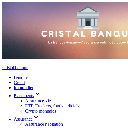
Aller
au
contenu
Cristal banque
Banque
Crédit
Immobilier
Placements
Assurance-vie
ETF, Trackers, fonds indiciels
Crypto monnaies
Assurance
Assurance habitation