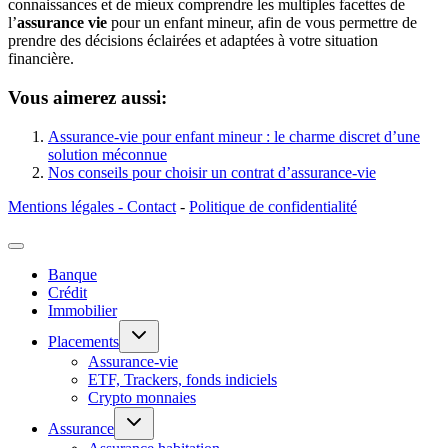
connaissances et de mieux comprendre les multiples facettes de
l’
assurance vie
pour un enfant mineur, afin de vous permettre de
prendre des décisions éclairées et adaptées à votre situation
financière.
Vous aimerez aussi:
Assurance-vie pour enfant mineur : le charme discret d’une
solution méconnue
Nos conseils pour choisir un contrat d’assurance-vie
Mentions légales - Contact
-
Politique de confidentialité
Banque
Crédit
Immobilier
Ouvrir/fermer
Placements
le
menu
Assurance-vie
enfant
ETF, Trackers, fonds indiciels
Crypto monnaies
Ouvrir/fermer
Assurance
le
menu